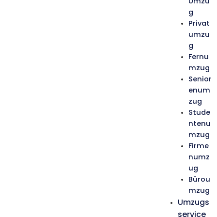
Umzu
g
Privat
umzu
g
Fernu
mzug
Senior
enum
zug
Stude
ntenu
mzug
Firme
numz
ug
Bürou
mzug
Umzugs
service