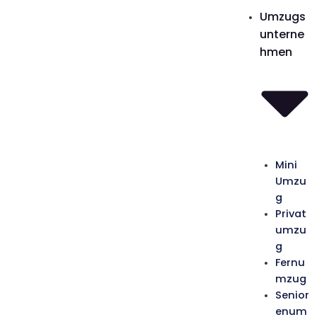
Zum
Umzugs
Inhalt
unterne
springen
hmen
Mini
Umzu
g
Privat
umzu
g
Fernu
mzug
Senior
enum