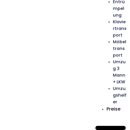
Entrü
mpel
ung
Klavie
rtrans
port
Möbel
trans
port
Umzu
g 3
Mann
+ LKW
Umzu
gshelf
er
Preise