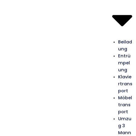
Beilad
ung
Entrü
mpel
ung
Klavie
rtrans
port
Möbel
trans
port
Umzu
g 3
Mann